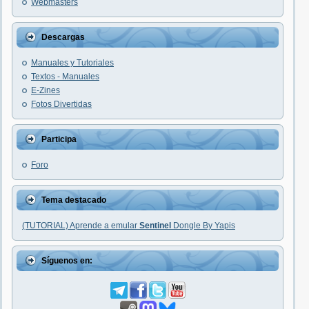
Webmasters
Descargas
Manuales y Tutoriales
Textos - Manuales
E-Zines
Fotos Divertidas
Participa
Foro
Tema destacado
(TUTORIAL) Aprende a emular
Sentinel
Dongle By Yapis
Síguenos en: