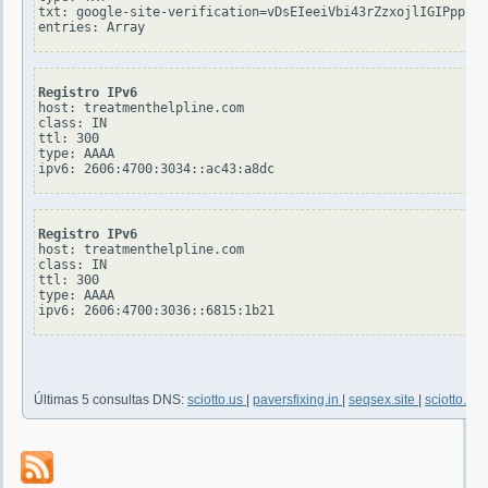
txt: google-site-verification=vDsEIeeiVbi43rZzxojlIGIPppfii
Registro IPv6
host: treatmenthelpline.com

class: IN

ttl: 300

type: AAAA

Registro IPv6
host: treatmenthelpline.com

class: IN

ttl: 300

type: AAAA

Últimas 5 consultas DNS:
sciotto.us
|
paversfixing.in
|
seqsex.site
|
sciotto.us