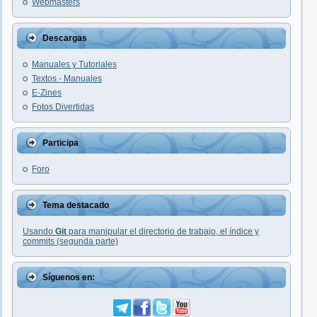
Webmasters
Descargas
Manuales y Tutoriales
Textos - Manuales
E-Zines
Fotos Divertidas
Participa
Foro
Tema destacado
Usando
Git
para manipular el directorio de trabajo, el índice y
commits (segunda parte)
Síguenos en: