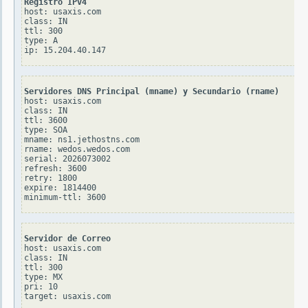
Registro IPv4
host: usaxis.com

class: IN

ttl: 300

type: A

Servidores DNS Principal (mname) y Secundario (rname)
host: usaxis.com

class: IN

ttl: 3600

type: SOA

mname: ns1.jethostns.com

rname: wedos.wedos.com

serial: 2026073002

refresh: 3600

retry: 1800

expire: 1814400

Servidor de Correo
host: usaxis.com

class: IN

ttl: 300

type: MX

pri: 10
