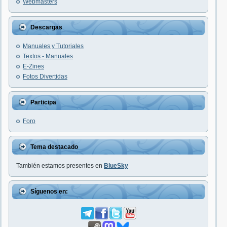
Webmasters
Descargas
Manuales y Tutoriales
Textos - Manuales
E-Zines
Fotos Divertidas
Participa
Foro
Tema destacado
También estamos presentes en
BlueSky
Síguenos en: