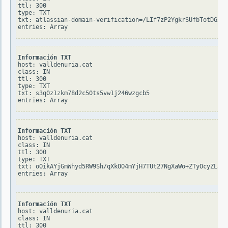
ttl: 300

type: TXT

txt: atlassian-domain-verification=/LIf7zP2YgkrSUfbTotDGJjP
Información TXT
host: valldenuria.cat

class: IN

ttl: 300

type: TXT

txt: s3q0z1zkm78d2c50ts5vw1j246wzgcb5

Información TXT
host: valldenuria.cat

class: IN

ttl: 300

type: TXT

txt: oOikAYjGmWhyd5RW9Sh/qXkOO4mYjH7TUt27NgXaWo+ZTyOcyZL5qT
Información TXT
host: valldenuria.cat

class: IN

ttl: 300
