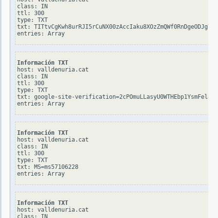
class: IN

ttl: 300

type: TXT

txt: TITtvCgKwh8urRJI5rCuNX00zAccIaku8XOzZmQWf0RnDgeODJgYYH
Información TXT
host: valldenuria.cat

class: IN

ttl: 300

type: TXT

txt: google-site-verification=2cPOmuLLasyU0WTHEbp1YsmFel4hU
Información TXT
host: valldenuria.cat

class: IN

ttl: 300

type: TXT

txt: MS=ms57106228

Información TXT
host: valldenuria.cat

class: IN
