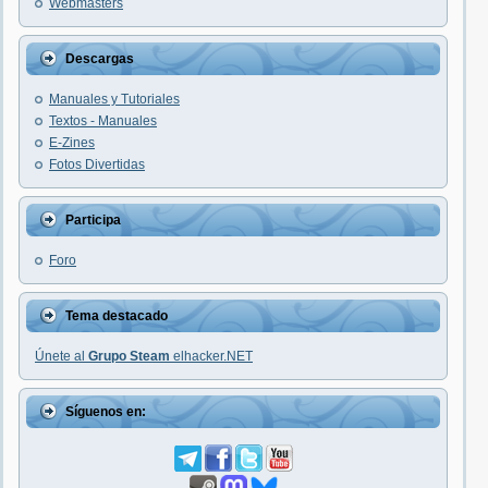
Webmasters
Descargas
Manuales y Tutoriales
Textos - Manuales
E-Zines
Fotos Divertidas
Participa
Foro
Tema destacado
Únete al
Grupo Steam
elhacker.NET
Síguenos en: