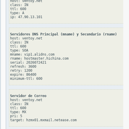
host: ventoy.net

class: IN

ttl: 600

type: A

Servidores DNS Principal (mname) y Secundario (rname)
host: ventoy.net

class: IN

ttl: 600

type: SOA

mname: vip1.alidns.com

rname: hostmaster.hichina.com

serial: 2026072421

refresh: 3600

retry: 1200

expire: 86400

Servidor de Correo
host: ventoy.net

class: IN

ttl: 600

type: MX

pri: 5
