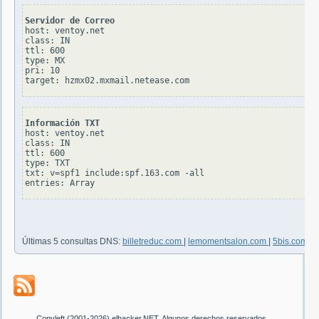
Servidor de Correo
host: ventoy.net

class: IN

ttl: 600

type: MX

pri: 10

Información TXT
host: ventoy.net

class: IN

ttl: 600

type: TXT

txt: v=spf1 include:spf.163.com -all

Últimas 5 consultas DNS:
billetreduc.com
|
lemomentsalon.com
|
5bis.com
|
p
Copyleft (2001-2026) elhacker.NET. Algunos derechos reservados.