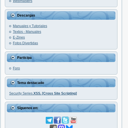
Webmasters
Descargas
Manuales y Tutoriales
Textos - Manuales
E-Zines
Fotos Divertidas
Participa
Foro
Tema destacado
Security Series.
XSS. [Cross Site Scripting]
Síguenos en: