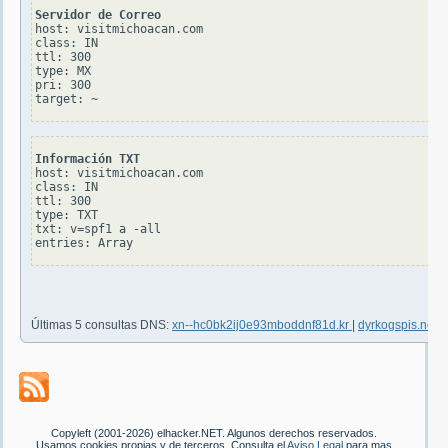
Servidor de Correo
host: visitmichoacan.com

class: IN

ttl: 300

type: MX

pri: 300

Información TXT
host: visitmichoacan.com

class: IN

ttl: 300

type: TXT

txt: v=spf1 a -all

Últimas 5 consultas DNS:
xn--hc0bk2ij0e93mboddnf81d.kr
|
dyrkogspis.no
|
s
Copyleft (2001-2026) elhacker.NET. Algunos derechos reservados.
Usamos cookies propias y de terceros. Consulta el
Aviso Legal
para mas