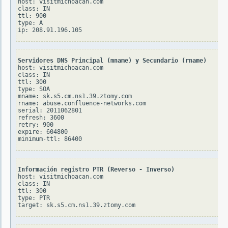
host: visitmichoacan.com

class: IN

ttl: 900

type: A

Servidores DNS Principal (mname) y Secundario (rname)
host: visitmichoacan.com

class: IN

ttl: 300

type: SOA

mname: sk.s5.cm.ns1.39.ztomy.com

rname: abuse.confluence-networks.com

serial: 2011062801

refresh: 3600

retry: 900

expire: 604800

Información registro PTR (Reverso - Inverso)
host: visitmichoacan.com

class: IN

ttl: 300

type: PTR
