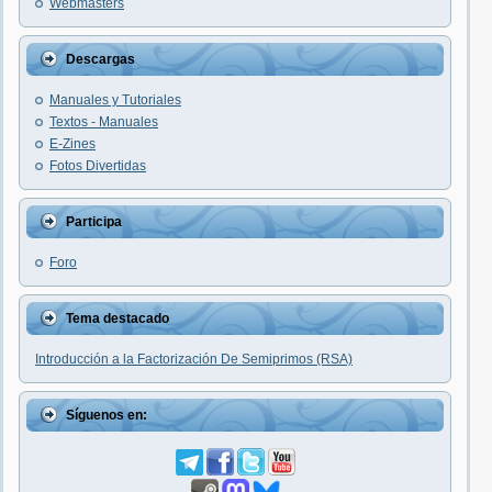
Webmasters
Descargas
Manuales y Tutoriales
Textos - Manuales
E-Zines
Fotos Divertidas
Participa
Foro
Tema destacado
Introducción a la Factorización De Semiprimos (RSA)
Síguenos en: