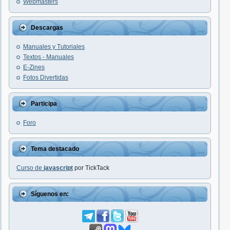
Webmasters
Descargas
Manuales y Tutoriales
Textos - Manuales
E-Zines
Fotos Divertidas
Participa
Foro
Tema destacado
Curso de
javascript
por TickTack
Síguenos en: