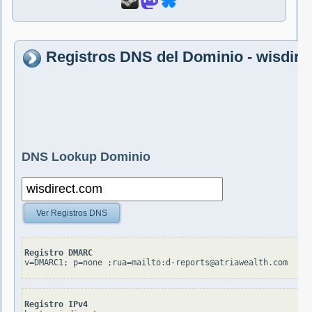
Registros DNS del Dominio - wisdire
DNS Lookup Dominio
Ver Registros DNS
Registro DMARC
v=DMARC1; p=none ;rua=mailto:d-reports@atriawealth.com
Registro IPv4