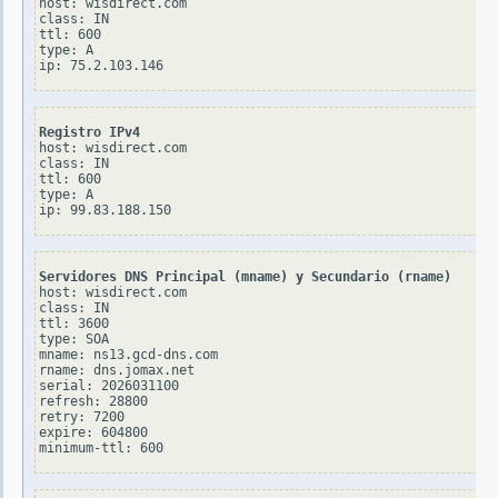
host: wisdirect.com

class: IN

ttl: 600

type: A

Registro IPv4
host: wisdirect.com

class: IN

ttl: 600

type: A

Servidores DNS Principal (mname) y Secundario (rname)
host: wisdirect.com

class: IN

ttl: 3600

type: SOA

mname: ns13.gcd-dns.com

rname: dns.jomax.net

serial: 2026031100

refresh: 28800

retry: 7200

expire: 604800
