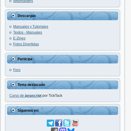
Webmasters
Descargas
Manuales y Tutoriales
Textos - Manuales
E-Zines
Fotos Divertidas
Participa
Foro
Tema destacado
Curso de
javascript
por TickTack
Síguenos en: