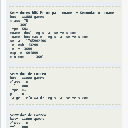
Servidores DNS Principal (mname) y Secundario (rname)
host: ww888.games

class: IN

ttl: 3601

type: SOA

mname: dns1.registrar-servers.com

rname: hostmaster.registrar-servers.com

serial: 1765902406

refresh: 43200

retry: 3600

expire: 604800

Servidor de Correo
host: ww888.games

class: IN

ttl: 1800

type: MX

pri: 10

Servidor de Correo
host: ww888.games

class: IN

ttl: 1800
