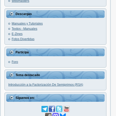
Webmasters
Descargas
Manuales y Tutoriales
Textos - Manuales
E-Zines
Fotos Divertidas
Participa
Foro
Tema destacado
Introducción a la Factorización De Semiprimos (RSA)
Síguenos en: