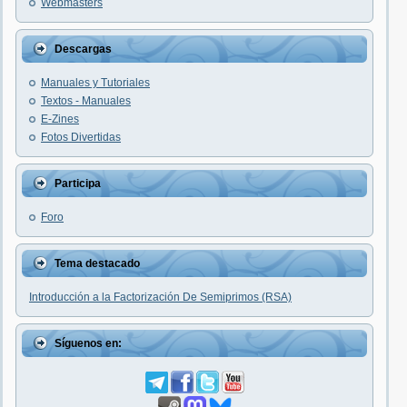
Webmasters
Descargas
Manuales y Tutoriales
Textos - Manuales
E-Zines
Fotos Divertidas
Participa
Foro
Tema destacado
Introducción a la Factorización De Semiprimos (RSA)
Síguenos en: