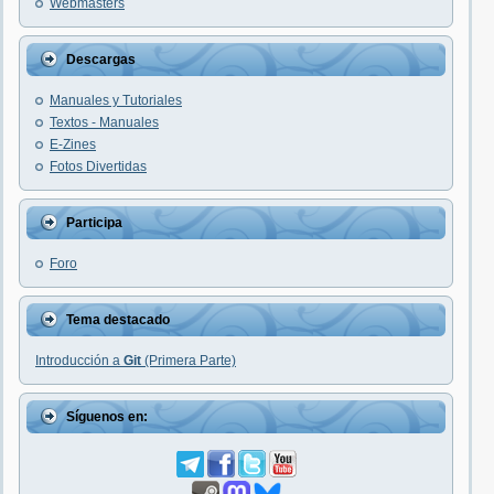
Webmasters
Descargas
Manuales y Tutoriales
Textos - Manuales
E-Zines
Fotos Divertidas
Participa
Foro
Tema destacado
Introducción a
Git
(Primera Parte)
Síguenos en: