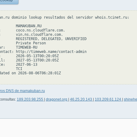
 Lookup
an.ru dominio lookup resultados del servidor whois.tcinet.ru:

        MAMAKUBAN.RU

:       coco.ns.cloudflare.com.

:       vin.ns.cloudflare.com.

        REGISTERED, DELEGATED, UNVERIFIED

        Private Person

ar:     TIMEWEB-RU

ontact: http://timeweb.name/contact-admin

:       2026-05-13T00:20:05Z

ll:     2027-05-13T00:20:05Z

te:     2027-06-13

       TCI

dated on 2026-08-06T06:28:01Z

tros DNS de mamakuban.ru
consultas:
189.203.98.255
|
dragonet.org
|
46.25.20.143
|
103.209.61.124
|
shineh