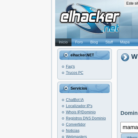
Este s
Inicio
Foro
Blog
Staff
Mapa
W
elhacker.NET
Faq's
Trucos PC
Servicios
ChatBot IA
Localizador IP's
Whois IP/Dominio
Domini
Registros DNS Dominio
Convertidor
Noticias
Webmasters