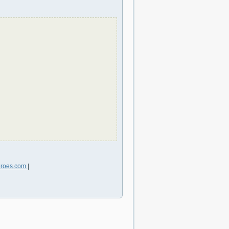
eroes.com
|