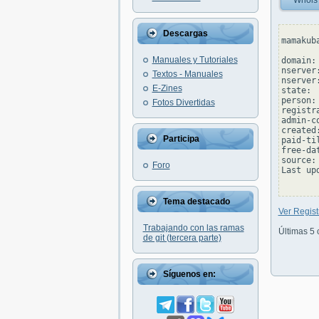
Whois
Descargas
mamakub
Manuales y Tutoriales
domain:
nserver
Textos - Manuales
nserver
E-Zines
state: 
person:
Fotos Divertidas
registr
admin-c
created
Participa
paid-ti
free-da
source: 
Foro
Last up
Tema destacado
Ver Regis
Trabajando con las ramas
Últimas 5 
de git (tercera parte)
Síguenos en: