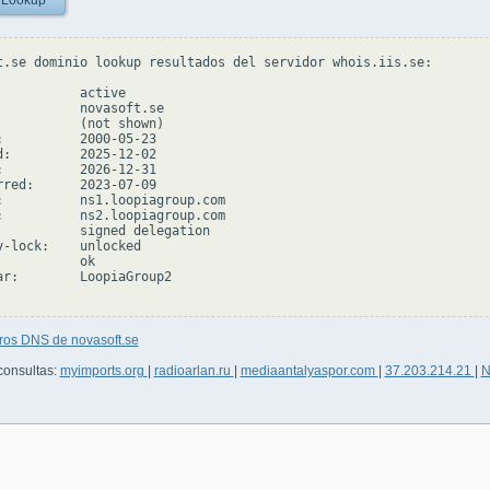
 Lookup
t.se dominio lookup resultados del servidor whois.iis.se:

           active

           novasoft.se

           (not shown)

:          2000-05-23

d:         2025-12-02

:          2026-12-31

rred:      2023-07-09

:          ns1.loopiagroup.com

:          ns2.loopiagroup.com

           signed delegation

y-lock:    unlocked

          ok

ar:        LoopiaGroup2

ros DNS de novasoft.se
consultas:
myimports.org
|
radioarlan.ru
|
mediaantalyaspor.com
|
37.203.214.21
|
N