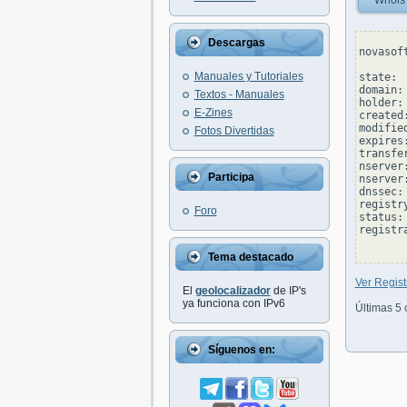
Whois
Descargas
novasof
Manuales y Tutoriales
state: 
domain:
Textos - Manuales
holder:
E-Zines
created
modifie
Fotos Divertidas
expires
transfe
nserver
Participa
nserver
dnssec:
registr
Foro
status: 
registr
Tema destacado
Ver Regist
El
geolocalizador
de IP's
ya funciona con IPv6
Últimas 5 
Síguenos en: