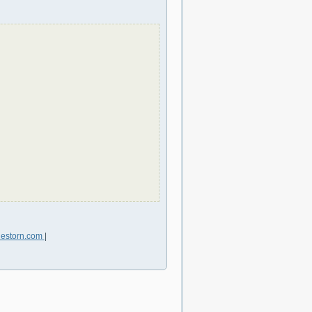
estorn.com
|