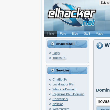
Este s
Inicio
Foro
Blog
Staff
Mapa
Wh
elhacker.NET
Faq's
Trucos PC
Servicios
ChatBot IA
Localizador IP's
Whois IP/Dominio
Domini
Registros DNS Dominio
Convertidor
Noticias
Webmasters