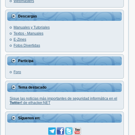
Webmasters
Descargas
Manuales y Tutoriales
Textos - Manuales
E-Zines
Fotos Divertidas
Participa
Foro
Tema destacado
Sigue las noticias más importantes de seguridad informática en el
Twitter!
de elhacker.NET
Síguenos en: