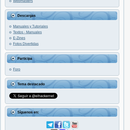
Webmasters
Descargas
Manuales y Tutoriales
Textos - Manuales
E-Zines
Fotos Divertidas
Participa
Foro
Tema destacado
Síguenos en: