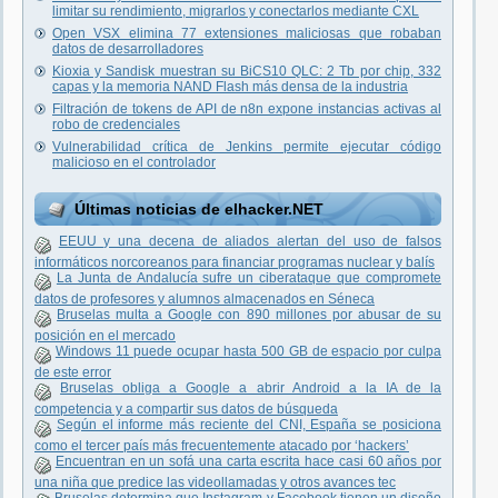
limitar su rendimiento, migrarlos y conectarlos mediante CXL
Open VSX elimina 77 extensiones maliciosas que robaban
datos de desarrolladores
Kioxia y Sandisk muestran su BiCS10 QLC: 2 Tb por chip, 332
capas y la memoria NAND Flash más densa de la industria
Filtración de tokens de API de n8n expone instancias activas al
robo de credenciales
Vulnerabilidad crítica de Jenkins permite ejecutar código
malicioso en el controlador
Últimas noticias de elhacker.NET
EEUU y una decena de aliados alertan del uso de falsos
informáticos norcoreanos para financiar programas nuclear y balís
La Junta de Andalucía sufre un ciberataque que compromete
datos de profesores y alumnos almacenados en Séneca
Bruselas multa a Google con 890 millones por abusar de su
posición en el mercado
Windows 11 puede ocupar hasta 500 GB de espacio por culpa
de este error
Bruselas obliga a Google a abrir Android a la IA de la
competencia y a compartir sus datos de búsqueda
Según el informe más reciente del CNI, España se posiciona
como el tercer país más frecuentemente atacado por ‘hackers’
Encuentran en un sofá una carta escrita hace casi 60 años por
una niña que predice las videollamadas y otros avances tec