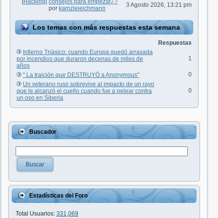
[
Hacking
]
consejos para empezar¿?
3 Agosto 2026, 13:21 pm
por
kamzleieichmann
Los temas con más respuestas esta semana
Respuestas
Infierno Triásico: cuando Europa quedó arrasada
1
por incendios que duraron decenas de miles de
años
0
" La traición que DESTRUYÓ a Anonymous"
Un veterano ruso sobrevive al impacto de un rayo
0
que le alcanzó el cuello cuando fue a pelear contra
un oso en Siberia
Buscador
Buscar
Estadísticas del Foro
Total Usuarios:
331,069