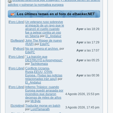
Bruselas determina que Instagram y Facebook tienen un diseño
adictivo y vulneran la normativa europea
Los últimos temas en el foro de elhacker.NET
[
Foro Libre
]
Un veterano ruso sobrevive
al impacto de un rayo que le
alcanzó el cuello cuando
Ayer
a las 18:29
fue a pelear contra un oso
en Siberia
por
El_Andaluz
[
Software
]
John The Ripper de nuevo
Ayer
a las 17:29
(RAR)
por
EdePC
[
Python
]
No se genera el archivo.
por
Ayer
a las 17:07
EdePC
[
Foro Libre
]
" La traición que
DESTRUYÓ a Anonymous"
Ayer
a las 05:25
por
Tachikomaia
[
Foro Libre
]
Conflicto Ucrania-
Rusia,EEUU, OTAN,
Europa. (Todas las noticias
Ayer
a las 00:36
relacionadas irán aquí)
por
El_Andaluz
[
Foro Libre
]
Infierno Triásico: cuando
Europa quedó arrasada por
incendios que duraron
4 Agosto 2026, 15:53 pm
decenas de miles de años
por
Mr.Byte
[
Scripting
]
Traductor morse en batch
3 Agosto 2026, 17:45 pm
por
LordTamarath