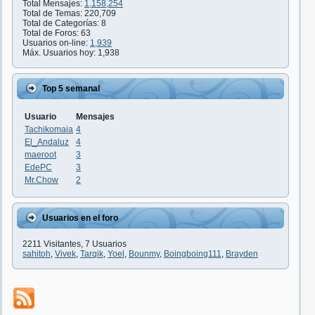
Total Mensajes:
1,158,254
Total de Temas: 220,709
Total de Categorías: 8
Total de Foros: 63
Usuarios on-line:
1,939
Máx. Usuarios hoy: 1,938
Top 5 semanal
Usuario
Mensajes
Tachikomaia
4
El_Andaluz
4
maeroot
3
EdePC
3
Mr.Chow
2
Usuarios en el foro
2211 Visitantes, 7 Usuarios
sahitoh
,
Vivek
,
Tarqik
,
Yoel
,
Bounmy
,
Boingboing111
,
Brayden