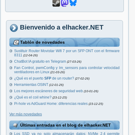
Bienvenido a elhacker.NET
Tablón de novedades
Sustituir Router Movistar Wifi 7 por un SFP ONT con el firmware
8311
(12-04-26)
ChatBot IA gratuito en Telegram
(27-03-26)
Fan Control, pwmConfig y lm_sensors para controlar velocidad
ventiladores en Linux
(21-03-26)
¿Qué es el puerto
SFP
de un router?
(27-02-26)
Herramientas OSINT
(12-01-26)
Los mejores escáneres de seguridad web
(10-01-26)
¿Qué es el coil whine?
(23-12-25)
Pi-hole vs AdGuard Home: diferencias reales
(23-12-25)
Ver más novedades
Últimas entradas en el blog de elhacker.NET
Los SSD ya no solo almacenarán datos: NVMe 2.4 permite