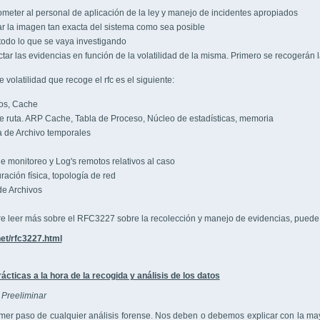
eter al personal de aplicación de la ley y manejo de incidentes apropiados
r la imagen tan exacta del sistema como sea posible
todo lo que se vaya investigando
tar las evidencias en función de la volatilidad de la misma. Primero se recogerán l
 volatilidad que recoge el rfc es el siguiente:
os, Cache
e ruta. ARP Cache, Tabla de Proceso, Núcleo de estadísticas, memoria
 de Archivo temporales
e monitoreo y Log's remotos relativos al caso
ración física, topología de red
e Archivos
re leer más sobre el RFC3227 sobre la recolección y manejo de evidencias, puede 
.net/rfc3227.html
cticas a la hora de la recogida y análisis de los datos
 Preeliminar
er paso de cualquier análisis forense. Nos deben o debemos explicar con la may