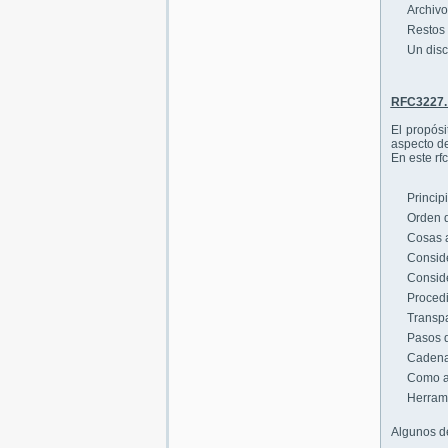
Archivo
Restos 
Un disco
RFC3227. 
El propós
aspecto de
En este rfc
Princip
Orden d
Cosas a
Conside
Conside
Procedi
Transp
Pasos d
Cadena
Como ar
Herrami
Algunos de