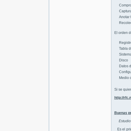
Comprom
Captura
Anotar 
Recolec
El orden de
Registr
Tabla d
Sistema
Disco
Datos d
Configu
Medio d
Si se quie
http://rfc
Buenas prá
Estudio
Es el prim