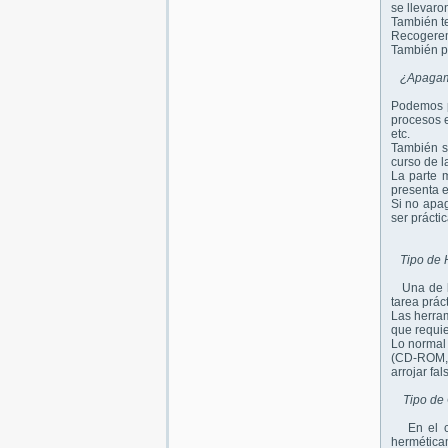
se llevaro
También te
Recogeremo
También po
¿Apagam
Podemos p
procesos e
etc.
También s
curso de l
La parte m
presenta e
Si no apag
ser prácti
Tipo de 
Una de las
tarea prác
Las herram
que requier
Lo normal 
(CD-ROM, U
arrojar fal
Tipo de
En el cas
herméticam