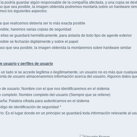
 la podría guardar algún responsable de la compañía afectada, y una copia se destin
 que sea posible, la imagen obtenida podremos montarla sobre un hardware simil
os los siguientes aspectos:
a que realicemos debería ser lo más exacta posible
osible, haremos varias copias de seguridad
ellas se guardará herméticamente, para aislarla de todo tipo de agente exterior
osible se fecharán digitalmente y sobre el papel
aso que sea posible, la imagen obtenida la montaremos sobre hardware similar
 usuario y perfiles de usuario
un lado si se accede legítima o ilegítimamente, un usuario no es más que cualqui
enta de usuario almacenaremos información acerca del usuario. Algunos datos qu
de usuario: Nombre con el que nos identificaremos en el sistema
completo: Nombre completo del usuario (Siempre que se rellene)
eña: Palabra cifrada para autenticarnos en el sistema
digo de identificación de seguridad
*
rio: Es el lugar donde en un principio se guardará toda información relevante al usu