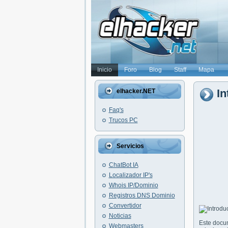
Inicio
Foro
Blog
Staff
Mapa
In
elhacker.NET
Faq's
Trucos PC
Servicios
ChatBot IA
Localizador IP's
Whois IP/Dominio
Registros DNS Dominio
Convertidor
Noticias
Este docum
Webmasters