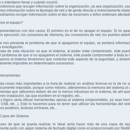
n o intentaron llevar y cuándo ocurrió.
ndremos que recoger información sobre la organización, ya sea organización, casa,
s información sobre la tipología de red y de gente directa o indirectamente impli
dríamos recoger información sobre el tipo de escenario y el/los sistema/s afectado
os el equipo?
resentarnos con dos casos. El primero es el de no apagar el equipo. Si no apa
n ejecución, los consumos de memoria, las conexiones de red, los puertos abierto
e nos presenta el problema de que si apagamos el equipo, se perderá informació
a investigación.
ala de esta situación es que el sistema, al poder estar contaminado, éste pued
l problema de que si no apagamos el sistema, éste puede comprometer a toda la r
amos el sistema tendremos que controlar este aspecto de la seguridad, y aislarlo
camente imposible en determinados escenarios.
Herramientas
 cosas más importantes a la hora de realizar un análisis forense es la de no alt
ticamente imposible, porque como mínimo, alteraremos la memoria del sistema al ut
ientas que utilicemos deben de ser lo menos intrusivas en el sistema, de ahí que
en instalación, las que escriben en el registro, etc...
y lógico sería utilizar herramientas ajenas al sistema comprometido, ya sean he
SB, etc...). Esto lo hacemos para no tener que utilizar las herramientas del s
sos positivos, lecturas erróneas, etc...
 Copia del Sistema
o de que se pueda realizar, lo ideal sería hacer más de una copia de seg
ente junto con algún sistema de fechado digital como el proporcionado por RedIr