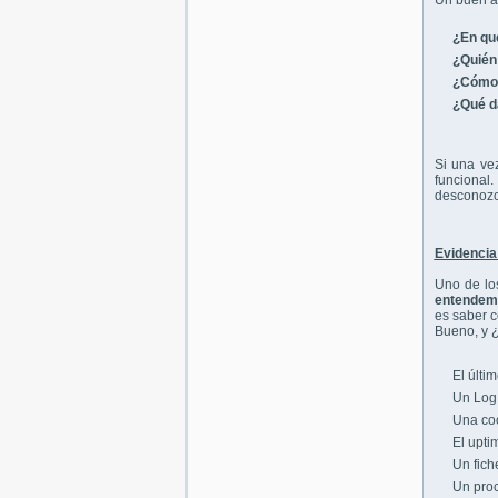
Un buen an
¿En que
¿Quién 
¿Cómo 
¿Qué d
Si una ve
funcional
desconoz
Evidencia 
Uno de los
entendemo
es saber c
Bueno, y 
El últi
Un Log 
Una coo
El upti
Un fich
Un proc