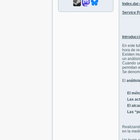
Index.dat 
Service P
Introducci
En este tu
hora de re
Existen mu
un análisi
Cuando u
permitan e
Se denom
El
análisi
El méto
Las act
El alca
Las “pu
Realizan
en la medi