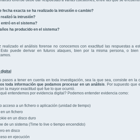
álisis forense debe dar respuestas a varias cuestiones, entre las que se encuentra
 fecha exacta se ha realizado la intrusión o cambio?
realizó la intrusión?
entró en el sistema?
años ha producido en el sistema?
z realizado el análisis forense no conocemos con exactitud las respuestas a e
. Esto puede derivar en futuros ataques, bien por la misma persona, o bien 
camos.
digital
 pasos a tener en cuenta en toda investigación, sea la que sea, consiste en la c
s toda información que podamos procesar en un análisis
. Por supuesto que el
on la mayor exactitud qué fue lo que ocurrió.
¿qué entendemos por evidencia digital? Podemos entender evidencia como:
mo acceso a un fichero o aplicación (unidad de tiempo)
en un fichero
kie en un disco duro
me de un sistema (Time to live o tiempo encendido)
ero en disco
eso en ejecución