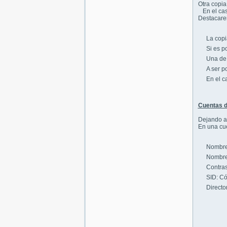
Otra copia
En el caso
Destacarem
La copi
Si es p
Una de 
A ser p
En el c
Cuentas de
Dejando a 
En una cu
Nombre 
Nombre 
Contras
SID: Có
Directo