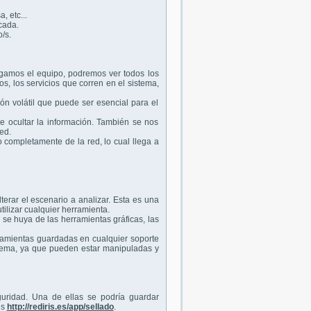
 etc...
cada.
/s.
gamos el equipo, podremos ver todos los
s, los servicios que corren en el sistema,
n volátil que puede ser esencial para el
e ocultar la información. También se nos
ed.
 completamente de la red, lo cual llega a
erar el escenario a analizar. Esta es una
ilizar cualquier herramienta.
 se huya de las herramientas gráficas, las
rramientas guardadas en cualquier soporte
istema, ya que pueden estar manipuladas y
uridad. Una de ellas se podría guardar
is
http://rediris.es/app/sellado
.