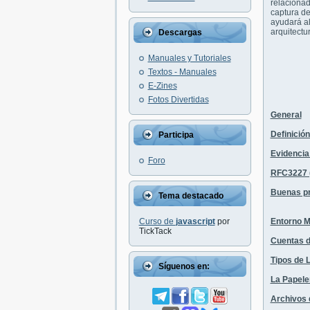
relacionad
captura de
ayudará a
arquitectu
Descargas
Manuales y Tutoriales
Textos - Manuales
E-Zines
Fotos Divertidas
General
Definición
Participa
Evidencia 
Foro
RFC3227 (
Buenas prá
Tema destacado
Curso de
javascript
por
Entorno M
TickTack
Cuentas de
Tipos de 
Síguenos en:
La Papele
Archivos 