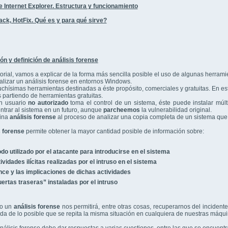
e Internet Explorer. Estructura y funcionamiento
ack, HotFix. Qué es y para qué sirve?
ón y definición de análisis forense
torial, vamos a explicar de la forma más sencilla posible el uso de algunas herramie
alizar un análisis forense en entornos Windows.
chísimas herramientas destinadas a éste propósito, comerciales y gratuitas. En e
s partiendo de herramientas gratuitas.
n usuario
no autorizado
toma el control de un sistema, éste puede instalar múlt
ntrar al sistema en un futuro, aunque
parcheemos
la vulnerabilidad original.
ina
análisis forense
al proceso de analizar una copia completa de un sistema que 
s forense
permite obtener la mayor cantidad posible de información sobre:
do utilizado por el atacante para introducirse en el sistema
ividades ilícitas realizadas por el intruso en el sistema
nce y las implicaciones de dichas actividades
ertas traseras” instaladas por el intruso
do un
análisis forense
nos permitirá, entre otras cosas, recuperarnos del incide
da de lo posible que se repita la misma situación en cualquiera de nuestras máqui