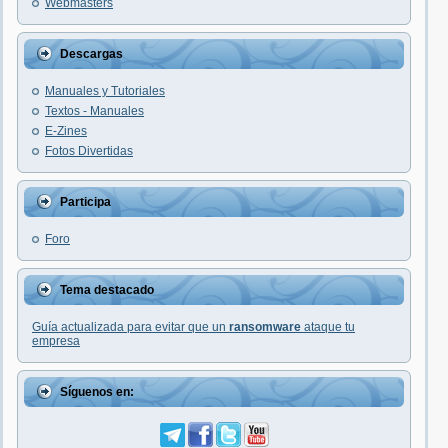
Webmasters
Descargas
Manuales y Tutoriales
Textos - Manuales
E-Zines
Fotos Divertidas
Participa
Foro
Tema destacado
Guía actualizada para evitar que un
ransomware
ataque tu
empresa
Síguenos en: