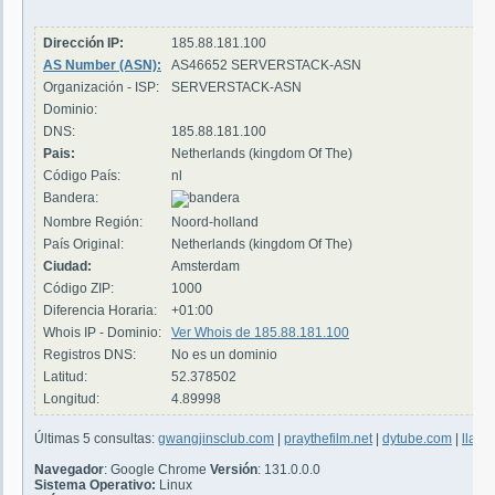
Dirección IP:
185.88.181.100
AS Number (ASN):
AS46652 SERVERSTACK-ASN
Organización - ISP:
SERVERSTACK-ASN
Dominio:
DNS:
185.88.181.100
Pais:
Netherlands (kingdom Of The)
Código País:
nl
Bandera:
Nombre Región:
Noord-holland
País Original:
Netherlands (kingdom Of The)
Ciudad:
Amsterdam
Código ZIP:
1000
Diferencia Horaria:
+01:00
Whois IP - Dominio:
Ver Whois de 185.88.181.100
Registros DNS:
No es un dominio
Latitud:
52.378502
Longitud:
4.89998
Últimas 5 consultas:
gwangjinsclub.com
|
praythefilm.net
|
dytube.com
|
llama
Navegador
: Google Chrome
Versión
: 131.0.0.0
Sistema Operativo:
Linux