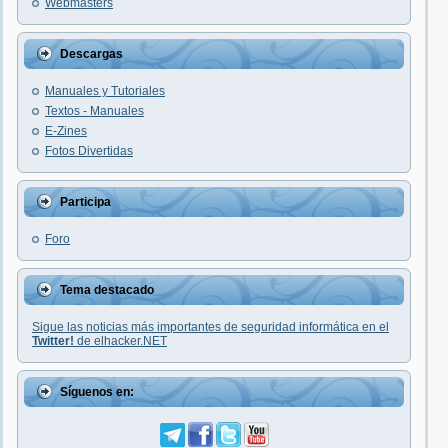
Webmasters
Descargas
Manuales y Tutoriales
Textos - Manuales
E-Zines
Fotos Divertidas
Participa
Foro
Tema destacado
Sigue las noticias más importantes de seguridad informática en el
Twitter!
de elhacker.NET
Síguenos en: