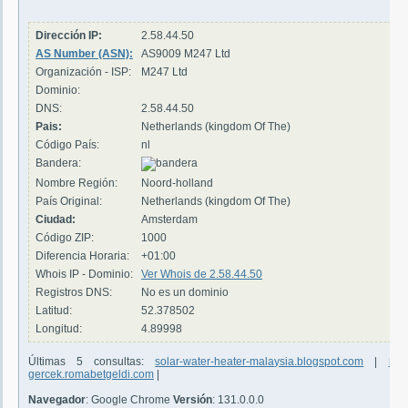
Dirección IP:
2.58.44.50
AS Number (ASN):
AS9009 M247 Ltd
Organización - ISP:
M247 Ltd
Dominio:
DNS:
2.58.44.50
Pais:
Netherlands (kingdom Of The)
Código País:
nl
Bandera:
Nombre Región:
Noord-holland
País Original:
Netherlands (kingdom Of The)
Ciudad:
Amsterdam
Código ZIP:
1000
Diferencia Horaria:
+01:00
Whois IP - Dominio:
Ver Whois de 2.58.44.50
Registros DNS:
No es un dominio
Latitud:
52.378502
Longitud:
4.89998
Últimas 5 consultas:
solar-water-heater-malaysia.blogspot.com
|
nat
gercek.romabetgeldi.com
|
Navegador
: Google Chrome
Versión
: 131.0.0.0