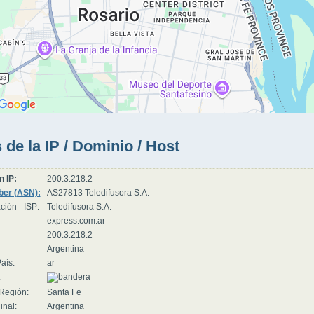
 de la IP / Dominio / Host
n IP:
200.3.218.2
er (ASN):
AS27813 Teledifusora S.A.
ción - ISP:
Teledifusora S.A.
express.com.ar
200.3.218.2
Argentina
aís:
ar
:
Región:
Santa Fe
inal:
Argentina