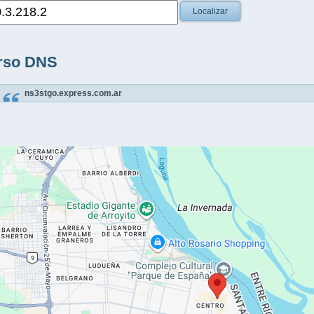
Localizar
rso DNS
ns3stgo.express.com.ar