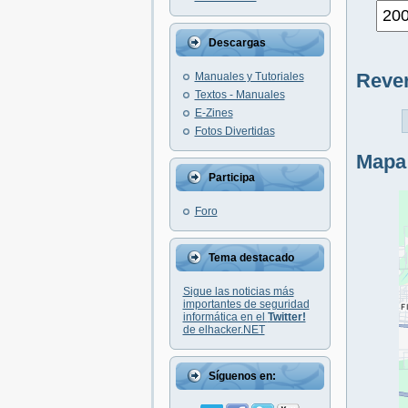
Descargas
Reve
Manuales y Tutoriales
Textos - Manuales
E-Zines
Fotos Divertidas
Mapa
Participa
Foro
Tema destacado
Sigue las noticias más
importantes de seguridad
informática en el
Twitter!
de elhacker.NET
Síguenos en: