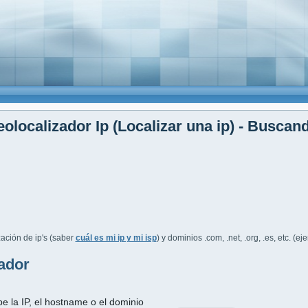
olocalizador Ip (Localizar una ip) - Buscan
ación de ip's (saber
cuál es mi ip y mi isp
) y dominios .com, .net, .org, .es, etc. (e
ador
be la IP, el hostname o el dominio