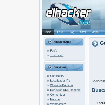
Inicio
Foro
Blog
Staff
Mapa
Ge
elhacker.NET
Faq's
Trucos PC
Servicios
ChatBot IA
Localizador IP's
Geolocaliz
Whois IP/Dominio
Busc
Registros DNS Dominio
Convertidor
Noticias
Escri
Webmasters