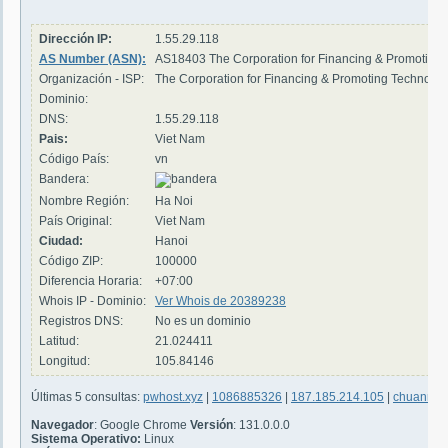
Dirección IP:
1.55.29.118
AS Number (ASN):
AS18403 The Corporation for Financing & Promoting
Organización - ISP:
The Corporation for Financing & Promoting Technolo
Dominio:
DNS:
1.55.29.118
Pais:
Viet Nam
Código País:
vn
Bandera:
Nombre Región:
Ha Noi
País Original:
Viet Nam
Ciudad:
Hanoi
Código ZIP:
100000
Diferencia Horaria:
+07:00
Whois IP - Dominio:
Ver Whois de 20389238
Registros DNS:
No es un dominio
Latitud:
21.024411
Longitud:
105.84146
Últimas 5 consultas:
pwhost.xyz
|
1086885326
|
187.185.214.105
|
chuanmen
Navegador
: Google Chrome
Versión
: 131.0.0.0
Sistema Operativo:
Linux