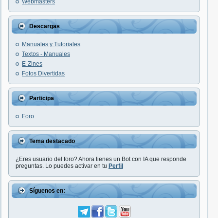
Webmasters
Descargas
Manuales y Tutoriales
Textos - Manuales
E-Zines
Fotos Divertidas
Participa
Foro
Tema destacado
¿Eres usuario del foro? Ahora tienes un Bot con IA que responde
preguntas. Lo puedes activar en tu
Perfil
Síguenos en: