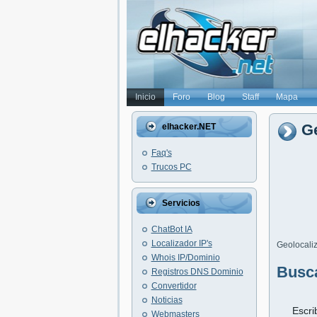
Inicio
Foro
Blog
Staff
Mapa
Ge
elhacker.NET
Faq's
Trucos PC
Servicios
ChatBot IA
Localizador IP's
Geolocaliz
Whois IP/Dominio
Busc
Registros DNS Dominio
Convertidor
Noticias
Escri
Webmasters