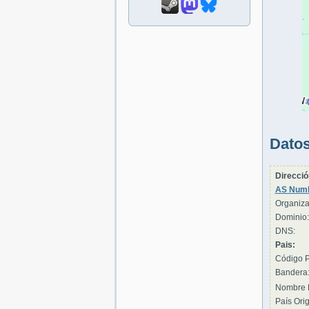
Datos
Direcció
AS Numb
Organiza
Dominio:
DNS:
Pais:
Código P
Bandera
Nombre 
País Orig