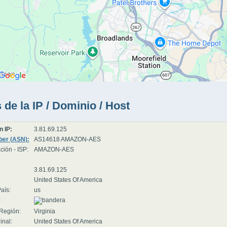
 de la IP / Dominio / Host
n IP:
3.81.69.125
er (ASN):
AS14618 AMAZON-AES
ción - ISP:
AMAZON-AES
3.81.69.125
United States Of America
aís:
us
:
Región:
Virginia
inal:
United States Of America