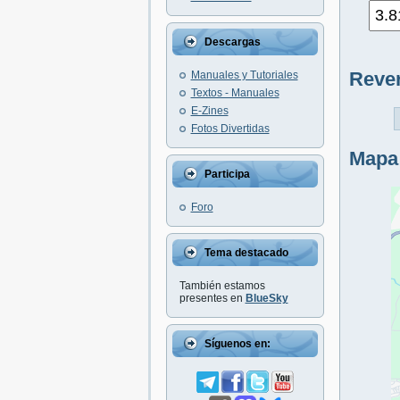
Descargas
Reve
Manuales y Tutoriales
Textos - Manuales
E-Zines
Fotos Divertidas
Mapa
Participa
Foro
Tema destacado
También estamos
presentes en
BlueSky
Síguenos en: