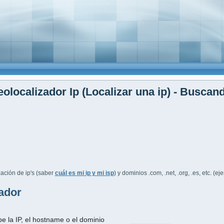
olocalizador Ip (Localizar una ip) - Buscan
ación de ip's (saber
cuál es mi ip y mi isp
) y dominios .com, .net, .org, .es, etc. (e
ador
be la IP, el hostname o el dominio