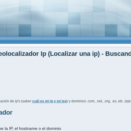
olocalizador Ip (Localizar una ip) - Buscan
ación de ip's (saber
cuál es mi ip y mi isp
) y dominios .com, .net, .org, .es, etc. (e
ador
be la IP, el hostname o el dominio