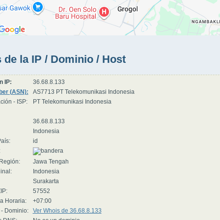
 de la IP / Dominio / Host
n IP:
36.68.8.133
er (ASN):
AS7713 PT Telekomunikasi Indonesia
ción - ISP:
PT Telekomunikasi Indonesia
36.68.8.133
Indonesia
aís:
id
:
Región:
Jawa Tengah
inal:
Indonesia
Surakarta
IP:
57552
a Horaria:
+07:00
 - Dominio:
Ver Whois de 36.68.8.133