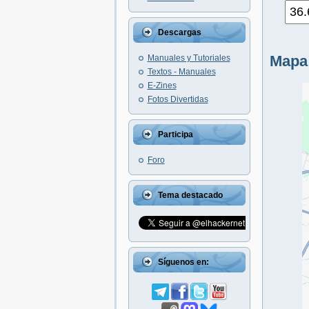
Descargas
Mapa
Manuales y Tutoriales
Textos - Manuales
E-Zines
Fotos Divertidas
Participa
Foro
Tema destacado
Síguenos en: