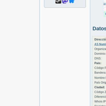
Datos
Direcció
AS Numb
Organiza
Dominio:
DNS:
Pais:
Código P
Bandera
Nombre 
País Orig
Ciudad:
Código Z
Diferenci
Whois IP