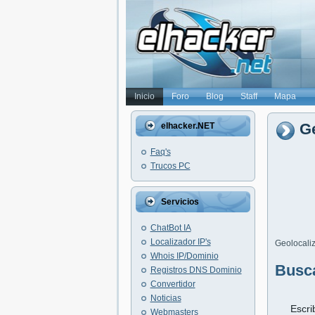
Inicio
Foro
Blog
Staff
Mapa
Ge
elhacker.NET
Faq's
Trucos PC
Servicios
ChatBot IA
Localizador IP's
Geolocaliz
Whois IP/Dominio
Busc
Registros DNS Dominio
Convertidor
Noticias
Escri
Webmasters