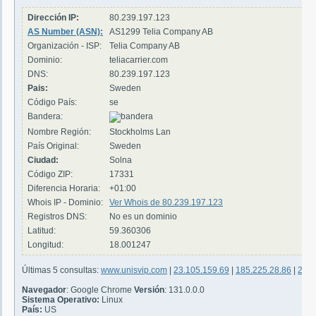
Dirección IP:
80.239.197.123
AS Number (ASN):
AS1299 Telia Company AB
Organización - ISP:
Telia Company AB
Dominio:
teliacarrier.com
DNS:
80.239.197.123
Pais:
Sweden
Código País:
se
Bandera:
Nombre Región:
Stockholms Lan
País Original:
Sweden
Ciudad:
Solna
Código ZIP:
17331
Diferencia Horaria:
+01:00
Whois IP - Dominio:
Ver Whois de 80.239.197.123
Registros DNS:
No es un dominio
Latitud:
59.360306
Longitud:
18.001247
Últimas 5 consultas:
www.unisvip.com
|
23.105.159.69
|
185.225.28.86
|
23.1
Navegador
: Google Chrome
Versión
: 131.0.0.0
Sistema Operativo:
Linux
País:
US