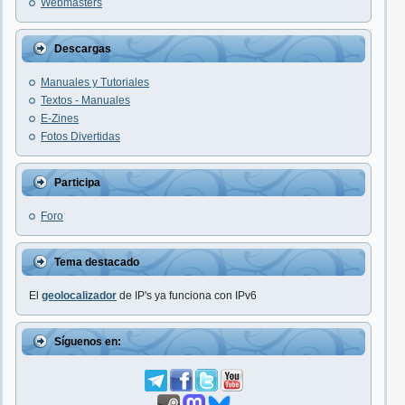
Webmasters
Descargas
Manuales y Tutoriales
Textos - Manuales
E-Zines
Fotos Divertidas
Participa
Foro
Tema destacado
El
geolocalizador
de IP's ya funciona con IPv6
Síguenos en: