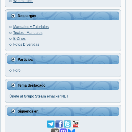
Webmasters
Descargas
Manuales y Tutoriales
Textos - Manuales
E-Zines
Fotos Divertidas
Participa
Foro
Tema destacado
Únete al
Grupo Steam
elhacker.NET
Síguenos en: