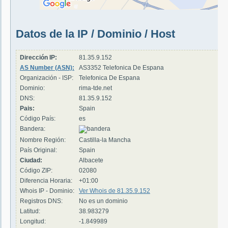
Datos de la IP / Dominio / Host
Dirección IP:
81.35.9.152
AS Number (ASN):
AS3352 Telefonica De Espana
Organización - ISP:
Telefonica De Espana
Dominio:
rima-tde.net
DNS:
81.35.9.152
Pais:
Spain
Código País:
es
Bandera:
Nombre Región:
Castilla-la Mancha
País Original:
Spain
Ciudad:
Albacete
Código ZIP:
02080
Diferencia Horaria:
+01:00
Whois IP - Dominio:
Ver Whois de 81.35.9.152
Registros DNS:
No es un dominio
Latitud:
38.983279
Longitud:
-1.849989