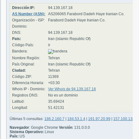
Dirección IP:
94.139.167.18
AS Number (ASN):
AS206065 Farabord Dadeh Haye Iranian Co.
Organización - ISP:
Farabord Dadeh Haye Iranian Co.
Dominio:
DNS:
94.139.167.18
Pais:
Iran (islamic Republic Of)
Código País:
ir
Bandera:
Nombre Región:
Tehran
País Original:
Iran (islamic Republic Of)
Ciudad:
Tehran
Código ZIP:
11369
Diferencia Horaria:
+03:30
Whois IP - Dominio:
Ver Whois de 94.139.167.18
Registros DNS:
No es un dominio
Latitud:
35.69424
Longitud:
51.42131
Últimas 5 consultas:
186.2.160.7
|
184.53.1.4
|
191.97.20.99
|
157.100.138.2
Navegador
: Google Chrome
Versión
: 131.0.0.0
Sistema Operativo:
Linux
País:
US