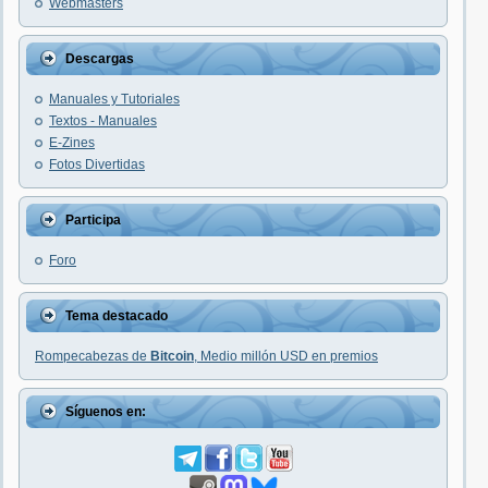
Webmasters
Descargas
Manuales y Tutoriales
Textos - Manuales
E-Zines
Fotos Divertidas
Participa
Foro
Tema destacado
Rompecabezas de
Bitcoin
, Medio millón USD en premios
Síguenos en: