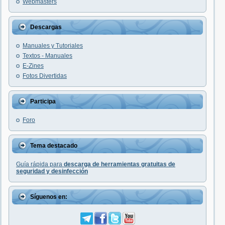
Webmasters
Descargas
Manuales y Tutoriales
Textos - Manuales
E-Zines
Fotos Divertidas
Participa
Foro
Tema destacado
Guía rápida para
descarga de herramientas gratuitas de
seguridad y desinfección
Síguenos en: