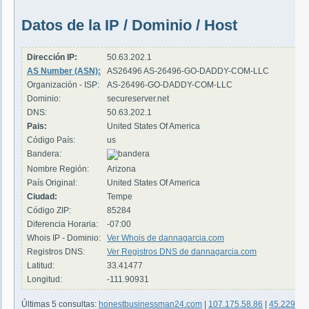
Datos de la IP / Dominio / Host
Dirección IP:
50.63.202.1
AS Number (ASN):
AS26496 AS-26496-GO-DADDY-COM-LLC
Organización - ISP:
AS-26496-GO-DADDY-COM-LLC
Dominio:
secureserver.net
DNS:
50.63.202.1
Pais:
United States Of America
Código País:
us
Bandera:
Nombre Región:
Arizona
País Original:
United States Of America
Ciudad:
Tempe
Código ZIP:
85284
Diferencia Horaria:
-07:00
Whois IP - Dominio:
Ver Whois de dannagarcia.com
Registros DNS:
Ver Registros DNS de dannagarcia.com
Latitud:
33.41477
Longitud:
-111.90931
Últimas 5 consultas:
honestbusinessman24.com
|
107.175.58.86
|
45.229.73