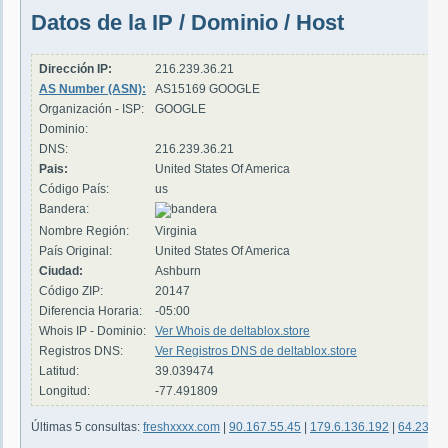
Datos de la IP / Dominio / Host
Dirección IP:
216.239.36.21
AS Number (ASN):
AS15169 GOOGLE
Organización - ISP:
GOOGLE
Dominio:
DNS:
216.239.36.21
Pais:
United States Of America
Código País:
us
Bandera:
Nombre Región:
Virginia
País Original:
United States Of America
Ciudad:
Ashburn
Código ZIP:
20147
Diferencia Horaria:
-05:00
Whois IP - Dominio:
Ver Whois de deltablox.store
Registros DNS:
Ver Registros DNS de deltablox.store
Latitud:
39.039474
Longitud:
-77.491809
Últimas 5 consultas:
freshxxxx.com
|
90.167.55.45
|
179.6.136.192
|
64.237.2