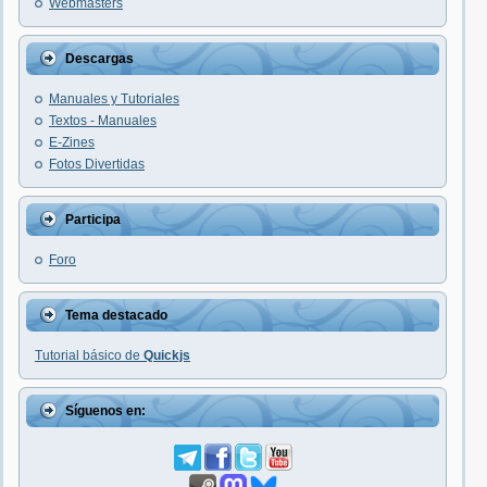
Webmasters
Descargas
Manuales y Tutoriales
Textos - Manuales
E-Zines
Fotos Divertidas
Participa
Foro
Tema destacado
Tutorial básico de
Quickjs
Síguenos en: