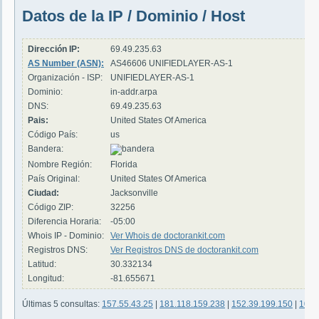
Datos de la IP / Dominio / Host
Dirección IP:
69.49.235.63
AS Number (ASN):
AS46606 UNIFIEDLAYER-AS-1
Organización - ISP:
UNIFIEDLAYER-AS-1
Dominio:
in-addr.arpa
DNS:
69.49.235.63
Pais:
United States Of America
Código País:
us
Bandera:
Nombre Región:
Florida
País Original:
United States Of America
Ciudad:
Jacksonville
Código ZIP:
32256
Diferencia Horaria:
-05:00
Whois IP - Dominio:
Ver Whois de doctorankit.com
Registros DNS:
Ver Registros DNS de doctorankit.com
Latitud:
30.332134
Longitud:
-81.655671
Últimas 5 consultas:
157.55.43.25
|
181.118.159.238
|
152.39.199.150
|
104.