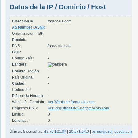
Datos de la IP / Dominio / Host
Dirección IP:
fpraocala.com
AS Number (ASN):
Organización - ISP:
Dominio:
DNS:
fpraocala.com
Pais:
-
Código País:
-
Bandera:
Nombre Región:
-
País Original:
-
Ciudad:
-
Código ZIP:
-
Diferencia Horaria:
-
Whois IP - Dominio:
Ver Whois de fpraocala.com
Registros DNS:
Ver Registros DNS de fpraocala.com
Latitud:
0
Longitud:
0
Últimas 5 consultas:
45.79.121.87
|
20.171.24.0
|
ps-magic.ru
|
posdb.com
|
2