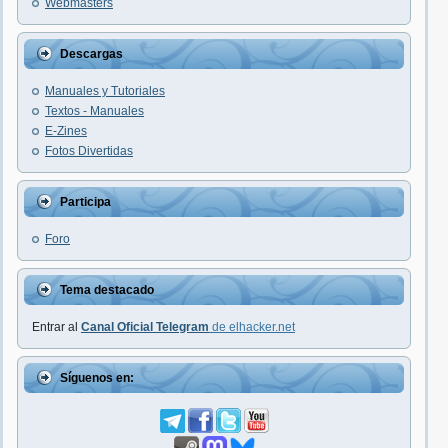
Webmasters
Descargas
Manuales y Tutoriales
Textos - Manuales
E-Zines
Fotos Divertidas
Participa
Foro
Tema destacado
Entrar al
Canal Oficial Telegram
de elhacker.net
Síguenos en: