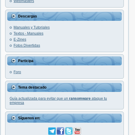
Webmasters
Descargas
Manuales y Tutoriales
Textos - Manuales
E-Zines
Fotos Divertidas
Participa
Foro
Tema destacado
Guía actualizada para evitar que un
ransomware
ataque tu
empresa
Síguenos en: