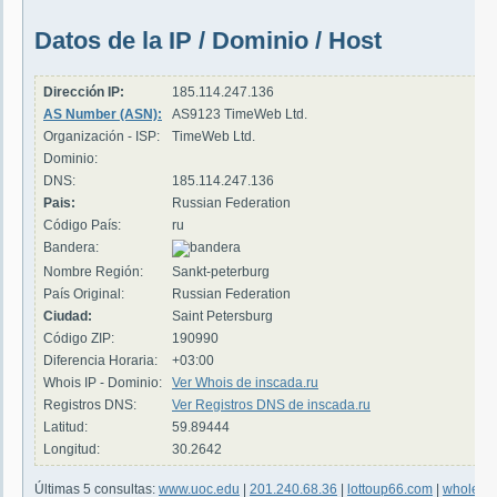
Datos de la IP / Dominio / Host
Dirección IP:
185.114.247.136
AS Number (ASN):
AS9123 TimeWeb Ltd.
Organización - ISP:
TimeWeb Ltd.
Dominio:
DNS:
185.114.247.136
Pais:
Russian Federation
Código País:
ru
Bandera:
Nombre Región:
Sankt-peterburg
País Original:
Russian Federation
Ciudad:
Saint Petersburg
Código ZIP:
190990
Diferencia Horaria:
+03:00
Whois IP - Dominio:
Ver Whois de inscada.ru
Registros DNS:
Ver Registros DNS de inscada.ru
Latitud:
59.89444
Longitud:
30.2642
Últimas 5 consultas:
www.uoc.edu
|
201.240.68.36
|
lottoup66.com
|
wholesal