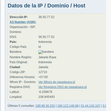
Datos de la IP / Dominio / Host
Dirección IP:
36.50.77.52
AS Number (ASN):
Organización - ISP:
Dominio:
DNS:
36.50.77.52
Pais:
Indonesia
Código País:
id
Bandera:
Nombre Región:
Jakarta Raya
País Original:
Indonesia
Ciudad:
Jakarta
Código ZIP:
12710
Diferencia Horaria:
+07:00
Whois IP - Dominio:
Ver Whois de nawaksara.id
Registros DNS:
Ver Registros DNS de nawaksara.id
Latitud:
-6.208678
Longitud:
106.845493
Últimas 5 consultas:
190.99.30.202
|
190.122.146.68
|
31.44.143.107
|
3.88.