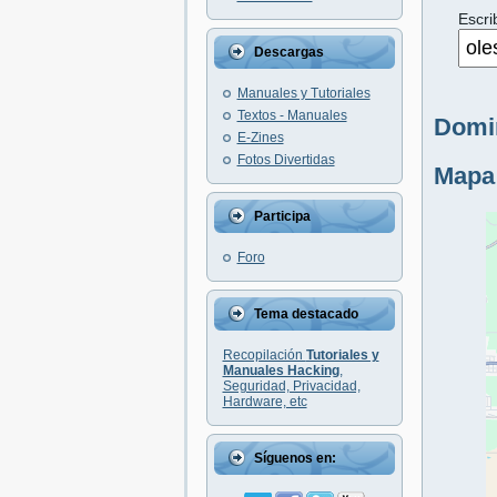
Escri
Descargas
Manuales y Tutoriales
Textos - Manuales
Domin
E-Zines
Fotos Divertidas
Mapa
Participa
Foro
Tema destacado
Recopilación
Tutoriales y
Manuales Hacking
,
Seguridad, Privacidad,
Hardware, etc
Síguenos en: