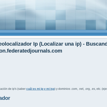
olocalizador Ip (Localizar una ip) - Buscan
n.federatedjournals.com
ación de ip's (saber
cuál es mi ip y mi isp
) y dominios .com, .net, .org, .es, etc. (e
ador