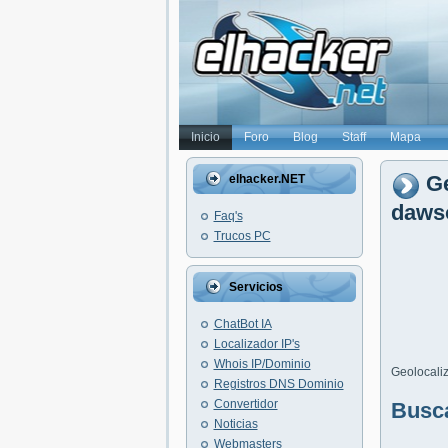
Inicio
Foro
Blog
Staff
Mapa
Ge
elhacker.NET
dawso
Faq's
Trucos PC
Servicios
ChatBot IA
Localizador IP's
Whois IP/Dominio
Geolocaliz
Registros DNS Dominio
Convertidor
Busc
Noticias
Webmasters