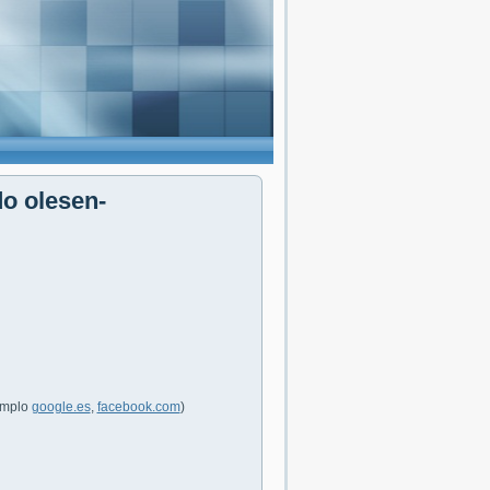
do olesen-
jemplo
google.es
,
facebook.com
)