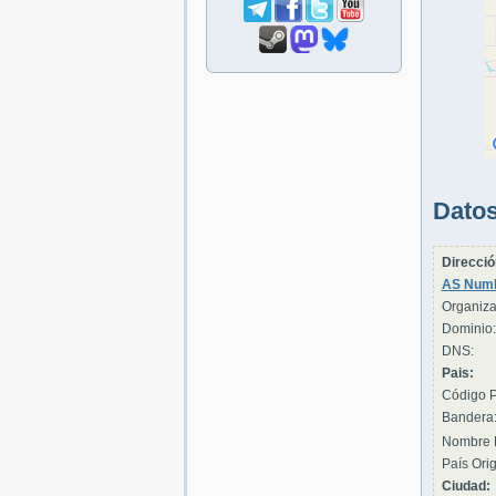
Datos
Direcció
AS Numb
Organiza
Dominio:
DNS:
Pais:
Código P
Bandera
Nombre 
País Orig
Ciudad: