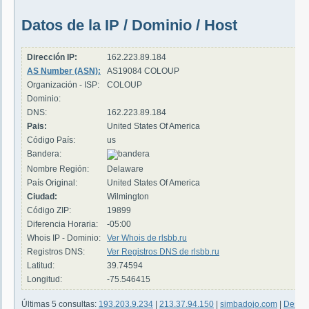
Datos de la IP / Dominio / Host
Dirección IP:
162.223.89.184
AS Number (ASN):
AS19084 COLOUP
Organización - ISP:
COLOUP
Dominio:
DNS:
162.223.89.184
Pais:
United States Of America
Código País:
us
Bandera:
Nombre Región:
Delaware
País Original:
United States Of America
Ciudad:
Wilmington
Código ZIP:
19899
Diferencia Horaria:
-05:00
Whois IP - Dominio:
Ver Whois de rlsbb.ru
Registros DNS:
Ver Registros DNS de rlsbb.ru
Latitud:
39.74594
Longitud:
-75.546415
Últimas 5 consultas:
193.203.9.234
|
213.37.94.150
|
simbadojo.com
|
DeskBu