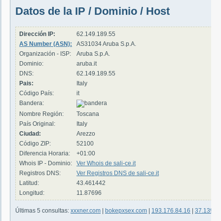
Datos de la IP / Dominio / Host
Dirección IP:
62.149.189.55
AS Number (ASN):
AS31034 Aruba S.p.A.
Organización - ISP:
Aruba S.p.A.
Dominio:
aruba.it
DNS:
62.149.189.55
Pais:
Italy
Código País:
it
Bandera:
Nombre Región:
Toscana
País Original:
Italy
Ciudad:
Arezzo
Código ZIP:
52100
Diferencia Horaria:
+01:00
Whois IP - Dominio:
Ver Whois de sali-ce.it
Registros DNS:
Ver Registros DNS de sali-ce.it
Latitud:
43.461442
Longitud:
11.87696
Últimas 5 consultas:
xxxner.com
|
bokepxsex.com
|
193.176.84.16
|
37.139.5