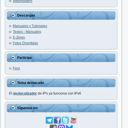
Webmasters
Descargas
Manuales y Tutoriales
Textos - Manuales
E-Zines
Fotos Divertidas
Participa
Foro
Tema destacado
El
geolocalizador
de IP's ya funciona con IPv6
Síguenos en: