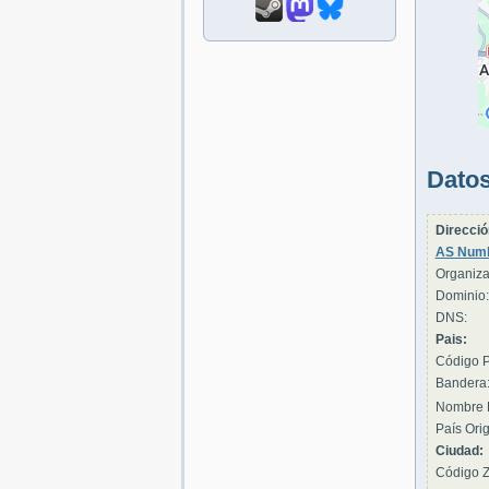
Datos
Direcció
AS Numb
Organiza
Dominio:
DNS:
Pais:
Código P
Bandera
Nombre 
País Orig
Ciudad:
Código Z