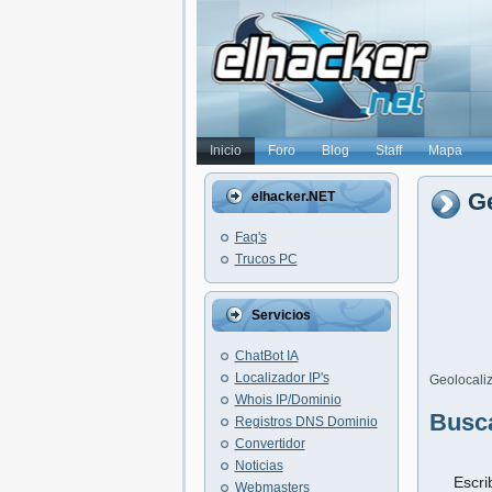
Inicio
Foro
Blog
Staff
Mapa
Ge
elhacker.NET
Faq's
Trucos PC
Servicios
ChatBot IA
Localizador IP's
Geolocaliz
Whois IP/Dominio
Busc
Registros DNS Dominio
Convertidor
Noticias
Escri
Webmasters