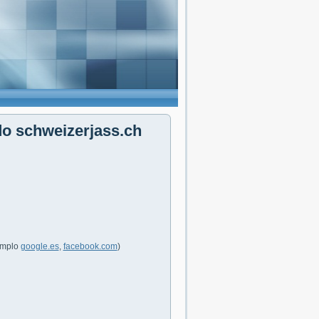
do schweizerjass.ch
jemplo
google.es
,
facebook.com
)