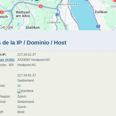
 de la IP / Dominio / Host
n IP:
217.26.61.37
er (ASN):
AS29097 Hostpoint AG
ción - ISP:
Hostpoint AG
217.26.61.37
Switzerland
aís:
ch
:
Región:
Zurich
inal:
Switzerland
Zurich
IP:
8640