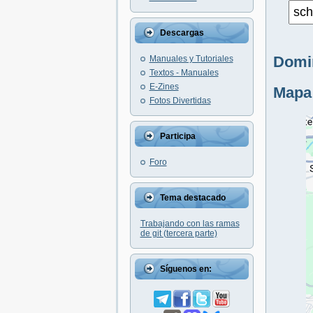
Descargas
Domin
Manuales y Tutoriales
Textos - Manuales
E-Zines
Mapa
Fotos Divertidas
Participa
Foro
Tema destacado
Trabajando con las ramas
de git (tercera parte)
Síguenos en: