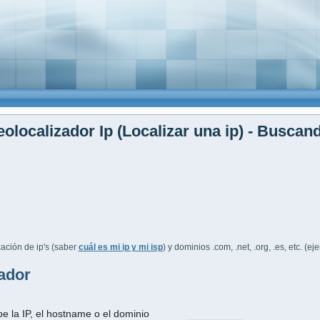
olocalizador Ip (Localizar una ip) - Buscan
ación de ip's (saber
cuál es mi ip y mi isp
) y dominios .com, .net, .org, .es, etc. (e
ador
be la IP, el hostname o el dominio