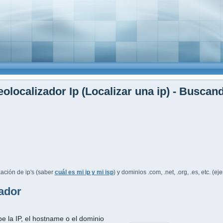
olocalizador Ip (Localizar una ip) - Buscan
ación de ip's (saber
cuál es mi ip y mi isp
) y dominios .com, .net, .org, .es, etc. (e
ador
be la IP, el hostname o el dominio