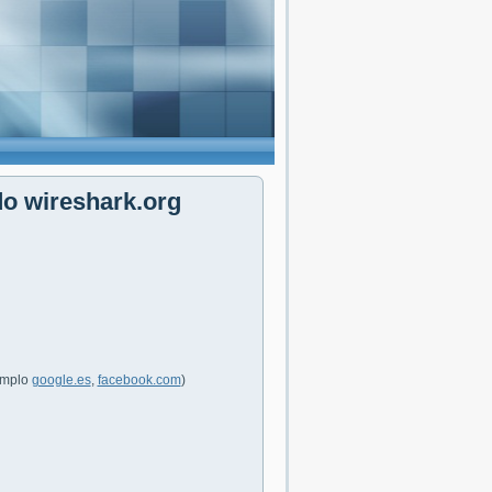
do wireshark.org
jemplo
google.es
,
facebook.com
)