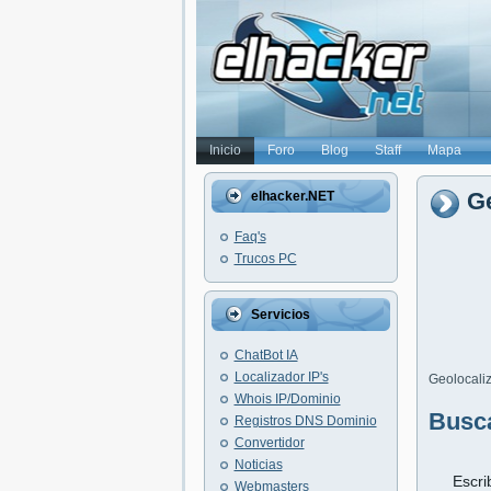
Inicio
Foro
Blog
Staff
Mapa
Ge
elhacker.NET
Faq's
Trucos PC
Servicios
ChatBot IA
Localizador IP's
Geolocaliz
Whois IP/Dominio
Busc
Registros DNS Dominio
Convertidor
Noticias
Escri
Webmasters