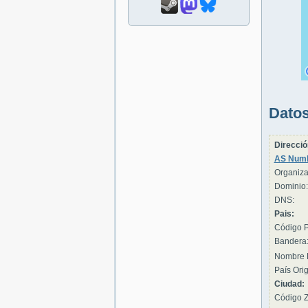
Datos
Direcció
AS Numb
Organiza
Dominio:
DNS:
Pais:
Código P
Bandera
Nombre 
País Orig
Ciudad:
Código Z