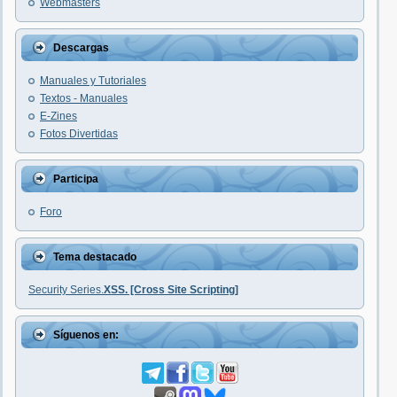
Webmasters
Descargas
Manuales y Tutoriales
Textos - Manuales
E-Zines
Fotos Divertidas
Participa
Foro
Tema destacado
Security Series.
XSS. [Cross Site Scripting]
Síguenos en: