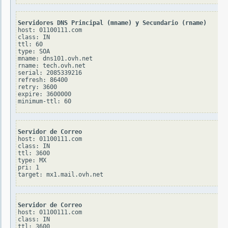
Servidores DNS Principal (mname) y Secundario (rname)
host: 01100111.com

class: IN

ttl: 60

type: SOA

mname: dns101.ovh.net

rname: tech.ovh.net

serial: 2085339216

refresh: 86400

retry: 3600

expire: 3600000

Servidor de Correo
host: 01100111.com

class: IN

ttl: 3600

type: MX

pri: 1

Servidor de Correo
host: 01100111.com

class: IN

ttl: 3600
