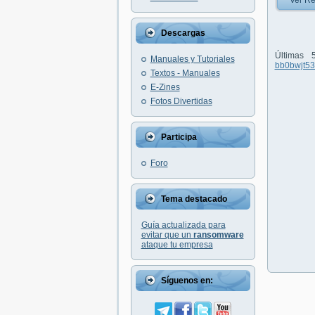
Ver Re
Descargas
Últimas
Manuales y Tutoriales
bb0bwjt5
Textos - Manuales
E-Zines
Fotos Divertidas
Participa
Foro
Tema destacado
Guía actualizada para
evitar que un
ransomware
ataque tu empresa
Síguenos en: