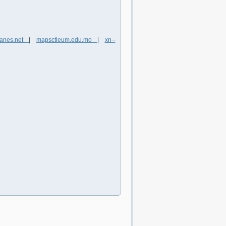
tlanes.net
|
mapsctleum.edu.mo
|
xn--