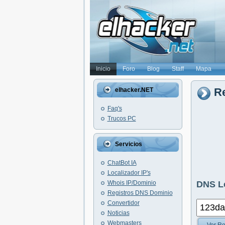
Inicio
Foro
Blog
Staff
Mapa
Re
elhacker.NET
Faq's
Trucos PC
Servicios
ChatBot IA
Localizador IP's
Whois IP/Dominio
DNS L
Registros DNS Dominio
Convertidor
Noticias
Webmasters