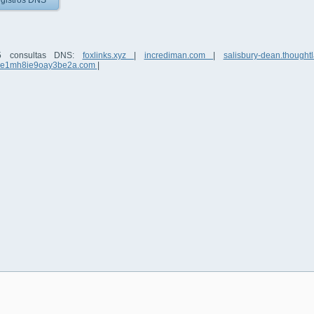
gistros DNS
 5 consultas DNS:
foxlinks.xyz
|
incrediman.com
|
salisbury-dean.though
3e1mh8ie9oay3be2a.com
|