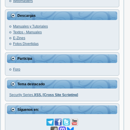
Webmasters
Descargas
Manuales y Tutoriales
Textos - Manuales
E-Zines
Fotos Divertidas
Participa
Foro
Tema destacado
Security Series.
XSS. [Cross Site Scripting]
Síguenos en: