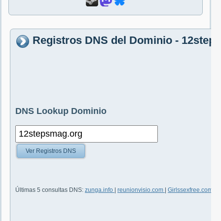
Registros DNS del Dominio - 12step
DNS Lookup Dominio
Ver Registros DNS
Últimas 5 consultas DNS:
zunga.info
|
reunionvisio.com
|
Girlssexfree.com
|
s