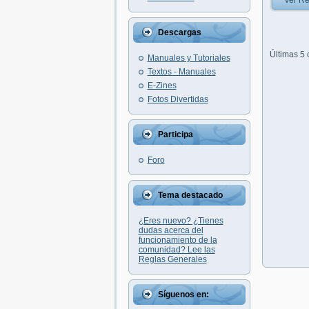
Ver Re
Descargas
Últimas 5
Manuales y Tutoriales
Textos - Manuales
E-Zines
Fotos Divertidas
Participa
Foro
Tema destacado
¿Eres nuevo? ¿Tienes
dudas acerca del
funcionamiento de la
comunidad? Lee las
Reglas Generales
Síguenos en: