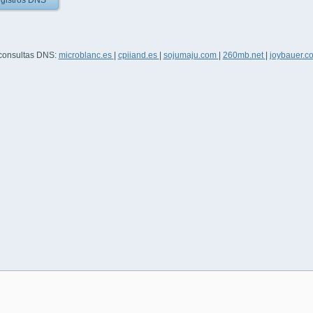
gistros DNS
 consultas DNS:
microblanc.es
|
cpiiand.es
|
sojumaju.com
|
260mb.net
|
joybauer.