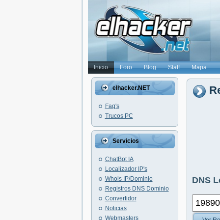
Inicio
Foro
Blog
Staff
Mapa
Re
elhacker.NET
Faq's
Trucos PC
Servicios
ChatBot IA
Localizador IP's
Whois IP/Dominio
DNS L
Registros DNS Dominio
Convertidor
Noticias
Webmasters