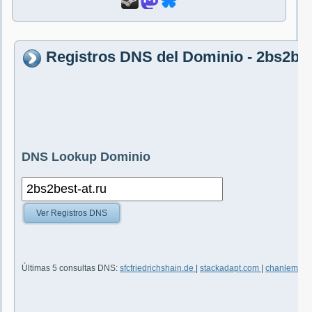
Registros DNS del Dominio - 2bs2bes
DNS Lookup Dominio
Ver Registros DNS
Últimas 5 consultas DNS:
sfcfriedrichshain.de
|
stackadapt.com
|
chanlemomo