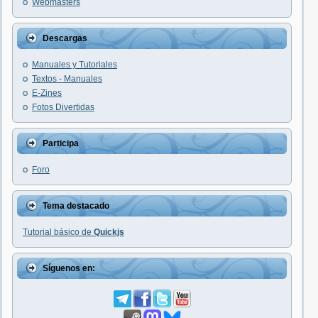
Webmasters
Descargas
Manuales y Tutoriales
Textos - Manuales
E-Zines
Fotos Divertidas
Participa
Foro
Tema destacado
Tutorial básico de
Quickjs
Síguenos en: