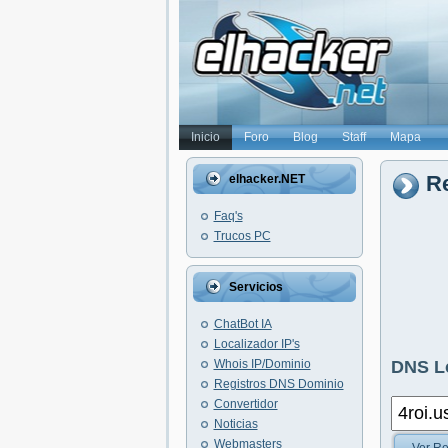
Inicio
Foro
Blog
Staff
Mapa
Re
elhacker.NET
Faq's
Trucos PC
Servicios
ChatBot IA
Localizador IP's
Whois IP/Dominio
DNS L
Registros DNS Dominio
Convertidor
Noticias
Webmasters