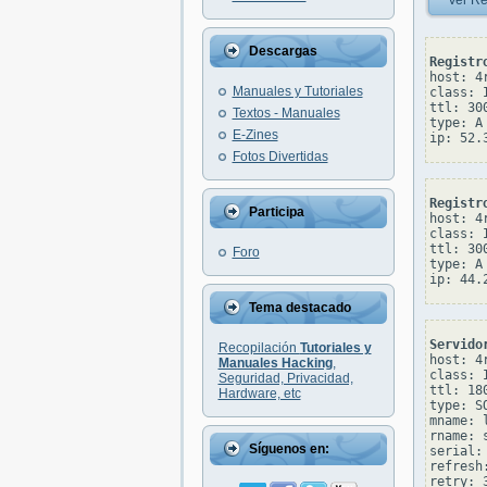
Ver Re
Descargas
Registr
host: 4r
Manuales y Tutoriales
class: I
ttl: 300
Textos - Manuales
type: A

E-Zines
Fotos Divertidas
Registr
Participa
host: 4r
class: I
ttl: 300
Foro
type: A

Tema destacado
Servido
Recopilación
Tutoriales y
host: 4r
Manuales Hacking
,
class: I
Seguridad, Privacidad,
ttl: 180
Hardware, etc
type: SO
mname: 
rname: 
Síguenos en:
serial: 
refresh:
retry: 3