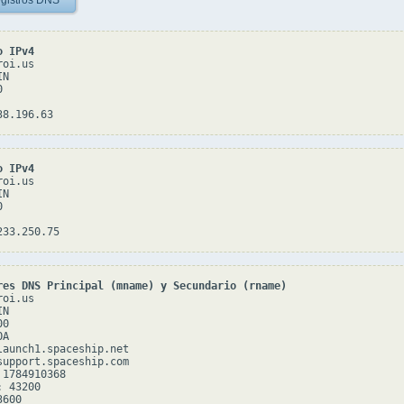
gistros DNS
o IPv4
oi.us

N



o IPv4
oi.us

N



res DNS Principal (mname) y Secundario (rname)
oi.us

N

0

A

launch1.spaceship.net

support.spaceship.com

1784910368

 43200

600
