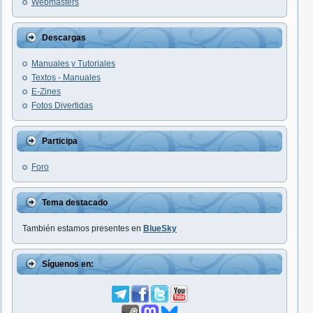
Webmasters
Descargas
Manuales y Tutoriales
Textos - Manuales
E-Zines
Fotos Divertidas
Participa
Foro
Tema destacado
También estamos presentes en
BlueSky
Síguenos en: