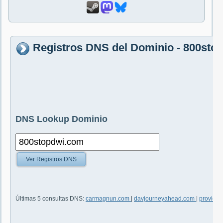
Registros DNS del Dominio - 800sto
DNS Lookup Dominio
Ver Registros DNS
Últimas 5 consultas DNS:
carmagnun.com
|
davjourneyahead.com
|
providei