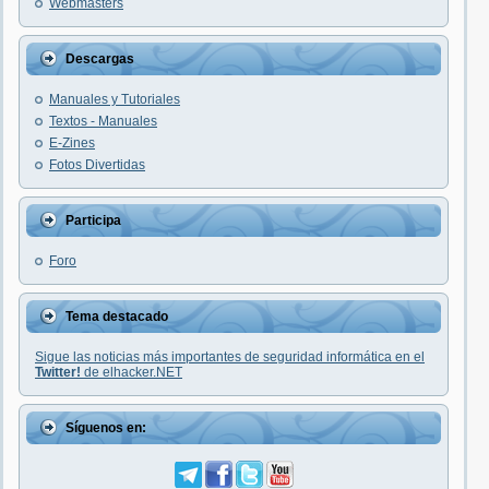
Webmasters
Descargas
Manuales y Tutoriales
Textos - Manuales
E-Zines
Fotos Divertidas
Participa
Foro
Tema destacado
Sigue las noticias más importantes de seguridad informática en el
Twitter!
de elhacker.NET
Síguenos en: