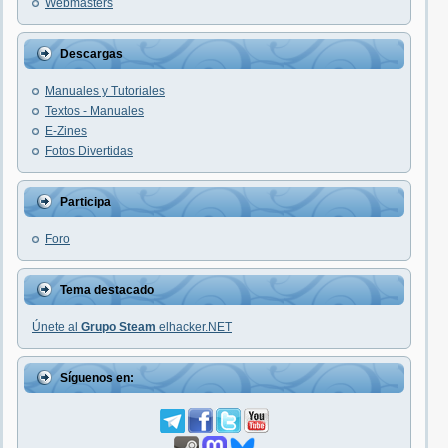
Webmasters
Descargas
Manuales y Tutoriales
Textos - Manuales
E-Zines
Fotos Divertidas
Participa
Foro
Tema destacado
Únete al
Grupo Steam
elhacker.NET
Síguenos en: