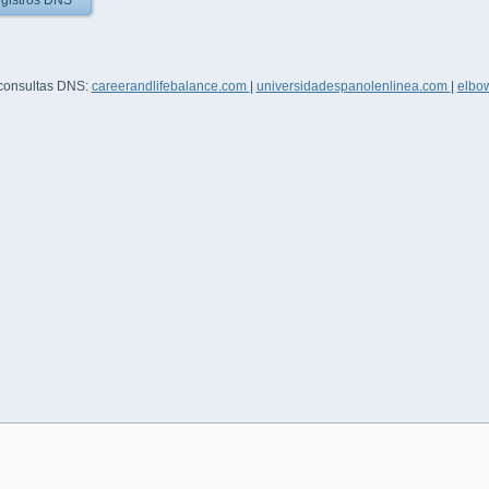
gistros DNS
 consultas DNS:
careerandlifebalance.com
|
universidadespanolenlinea.com
|
elbow