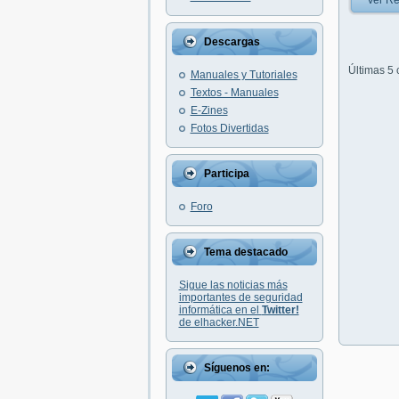
Ver Re
Descargas
Últimas 5
Manuales y Tutoriales
Textos - Manuales
E-Zines
Fotos Divertidas
Participa
Foro
Tema destacado
Sigue las noticias más
importantes de seguridad
informática en el
Twitter!
de elhacker.NET
Síguenos en: