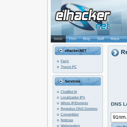
Inicio
Foro
Blog
Staff
Mapa
R
elhacker.NET
Faq's
Trucos PC
Servicios
ChatBot IA
Localizador IP's
Whois IP/Dominio
DNS L
Registros DNS Dominio
Convertidor
Noticias
Webmasters