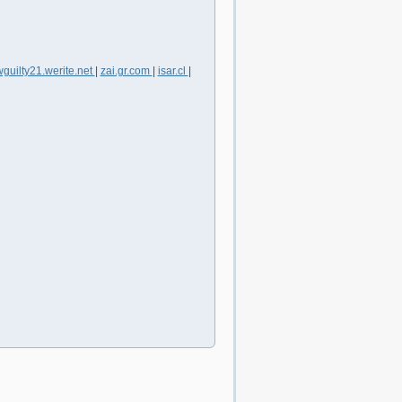
guilty21.werite.net
|
zai.gr.com
|
isar.cl
|