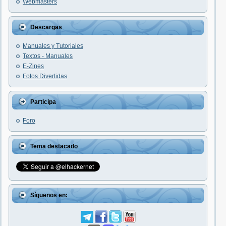
Webmasters
Descargas
Manuales y Tutoriales
Textos - Manuales
E-Zines
Fotos Divertidas
Participa
Foro
Tema destacado
Síguenos en: