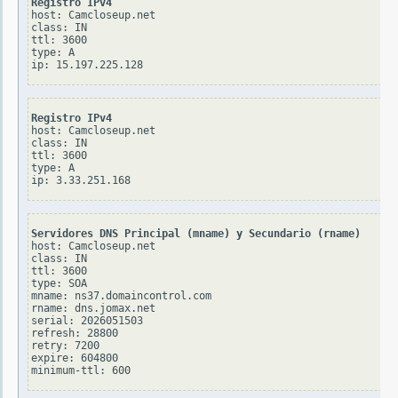
Registro IPv4
host: Camcloseup.net

class: IN

ttl: 3600

type: A

Registro IPv4
host: Camcloseup.net

class: IN

ttl: 3600

type: A

Servidores DNS Principal (mname) y Secundario (rname)
host: Camcloseup.net

class: IN

ttl: 3600

type: SOA

mname: ns37.domaincontrol.com

rname: dns.jomax.net

serial: 2026051503

refresh: 28800

retry: 7200

expire: 604800
