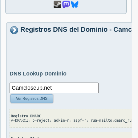
Registros DNS del Dominio - Camclo
DNS Lookup Dominio
Ver Registros DNS
Registro DMARC
v=DMARC1; p=reject; adkim=r; aspf=r; rua=mailto:dmarc_rua@o