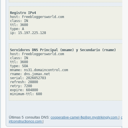
Registro IPv4
host: Freebloggersworld.com

class: IN

ttl: 3600

type: A

Servidores DNS Principal (mname) y Secundario (rname)
host: Freebloggersworld.com

class: IN

ttl: 3600

type: SOA

mname: ns31.domaincontrol.com

rname: dns.jomax.net

serial: 2026052703

refresh: 28800

retry: 7200

expire: 604800

Últimas 5 consultas DNS:
cooperative-camel-fkp8gn.mystrikingly.com
|
can
jrtconstructionco.com
|