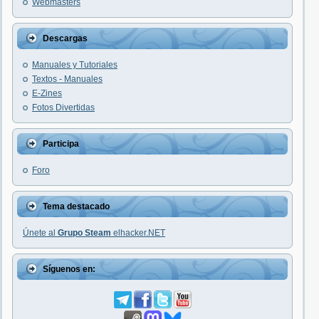
Webmasters
Descargas
Manuales y Tutoriales
Textos - Manuales
E-Zines
Fotos Divertidas
Participa
Foro
Tema destacado
Únete al
Grupo Steam
elhacker.NET
Síguenos en: