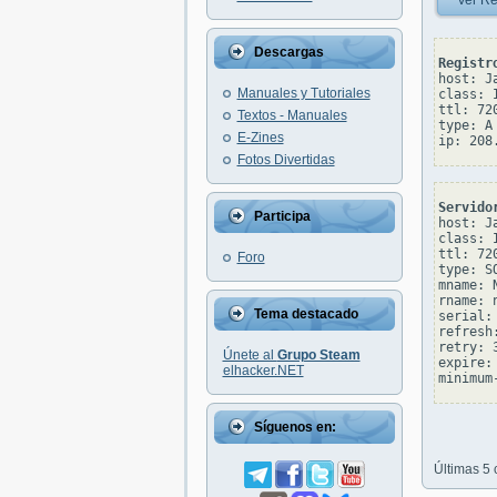
Ver Re
Descargas
Registr
host: Ja
Manuales y Tutoriales
class: I
ttl: 720
Textos - Manuales
type: A

E-Zines
Fotos Divertidas
Servido
Participa
host: Ja
class: I
ttl: 720
Foro
type: SO
mname: 
rname: 
Tema destacado
serial: 
refresh:
retry: 3
Únete al
Grupo Steam
expire: 
elhacker.NET
Síguenos en:
Últimas 5