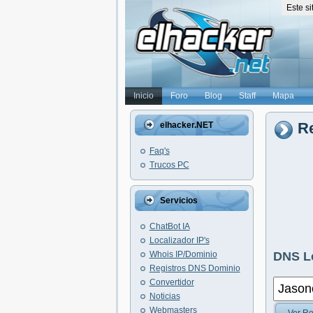
Este s
Inicio
Foro
Blog
Staff
Mapa
R
elhacker.NET
Faq's
Trucos PC
Servicios
ChatBot IA
Localizador IP's
Whois IP/Dominio
DNS L
Registros DNS Dominio
Convertidor
Noticias
Webmasters