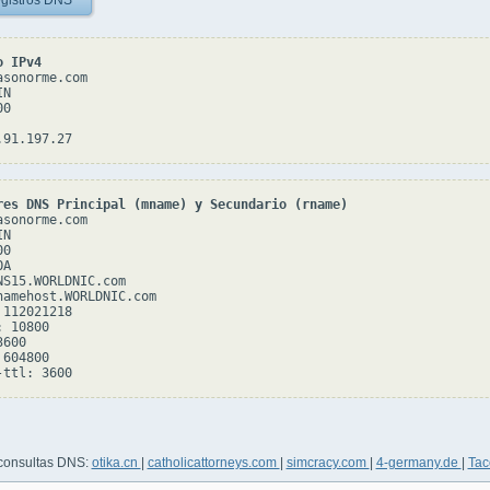
gistros DNS
o IPv4
sonorme.com

N

0

res DNS Principal (mname) y Secundario (rname)
sonorme.com

N

0

A

NS15.WORLDNIC.com

namehost.WORLDNIC.com

112021218

 10800

600

604800

 consultas DNS:
otika.cn
|
catholicattorneys.com
|
simcracy.com
|
4-germany.de
|
Tac