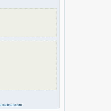
omalibraries.org
|